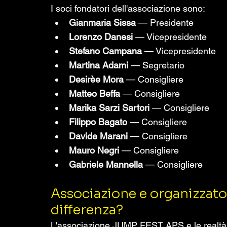
I soci fondatori dell'associazione sono:
Gianmaria Sissa
 — Presidente
Lorenzo Danesi
 — Vicepresidente
Stefano Campana
 — Vicepresidente
Martina Adami 
— Segretario
Desirèe Mora
 — Consigliere
Matteo Beffa
 — Consigliere
Marika Sarzi Sartori
 — Consigliere
Filippo Bagato
 — Consigliere
Davide Marani
 — Consigliere
Mauro Negri 
— Consigliere
Gabriele Mannella
 — Consigliere
Associazione e organizzator
differenza?
L'associazione JUMP FEST APS e le realtà or